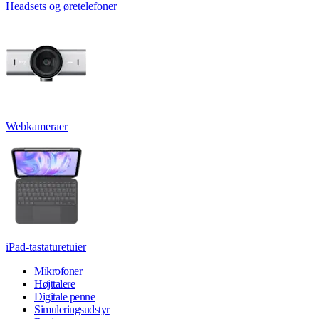
Headsets og øretelefoner
Webkameraer
iPad-tastaturetuier
Mikrofoner
Højttalere
Digitale penne
Simuleringsudstyr