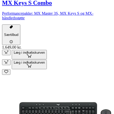
MX Keys S Combo
Performancepakke: MX Master 3S, MX Keys S og MX-
håndledsstøtte
Særtilbud
1.649,00 kr.
Læg i indkøbskurven
Læg i indkøbskurven