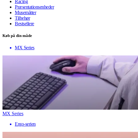
Racing
Præsentationsenheder
Musemåtter
Tilbehør
Bestsellere
Køb på din måde
MX Series
MX Series
Ergo-serien