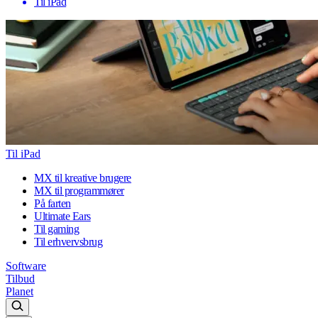
Til iPad
Til iPad
MX til kreative brugere
MX til programmører
På farten
Ultimate Ears
Til gaming
Til erhvervsbrug
Software
Tilbud
Planet