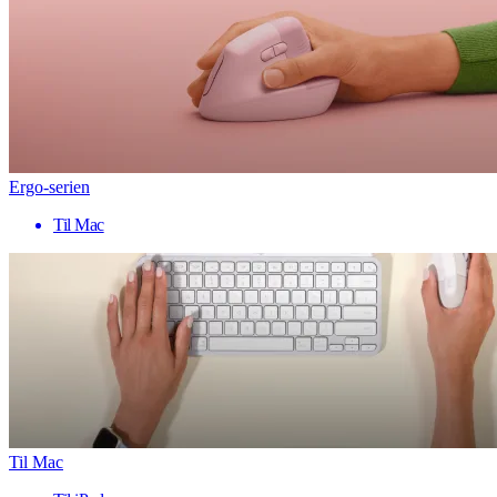
Ergo-serien
Til Mac
Til Mac