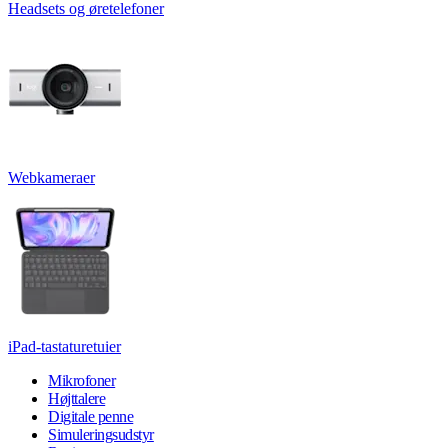
Headsets og øretelefoner
Webkameraer
iPad-tastaturetuier
Mikrofoner
Højttalere
Digitale penne
Simuleringsudstyr