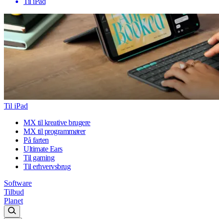
Til iPad
Til iPad
MX til kreative brugere
MX til programmører
På farten
Ultimate Ears
Til gaming
Til erhvervsbrug
Software
Tilbud
Planet