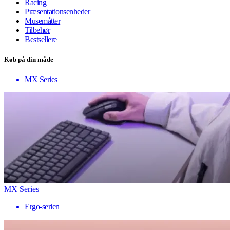
Racing
Præsentationsenheder
Musemåtter
Tilbehør
Bestsellere
Køb på din måde
MX Series
MX Series
Ergo-serien