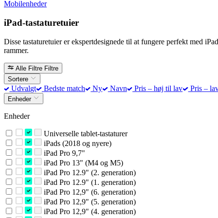
Mobilenheder
iPad-tastaturetuier
Disse tastaturetuier er ekspertdesignede til at fungere perfekt med iPa
rammer.
Alle Filtre
Filtre
Sortere
Udvalgt
Bedste match
Ny
Navn
Pris – høj til lav
Pris – lav
Enheder
Enheder
Universelle tablet-tastaturer
iPads (2018 og nyere)
iPad Pro 9,7"
iPad Pro 13" (M4 og M5)
iPad Pro 12.9" (2. generation)
iPad Pro 12.9" (1. generation)
iPad Pro 12,9" (6. generation)
iPad Pro 12,9" (5. generation)
iPad Pro 12,9" (4. generation)