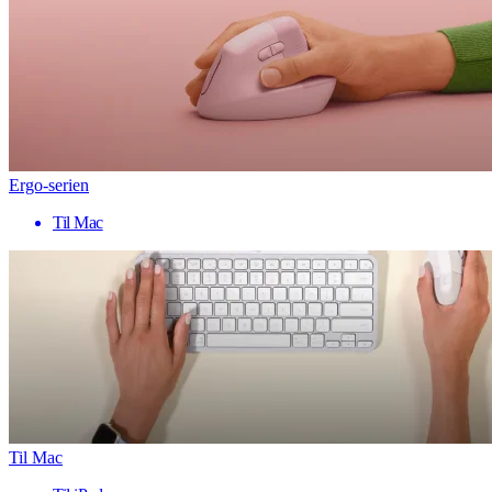
Ergo-serien
Til Mac
Til Mac