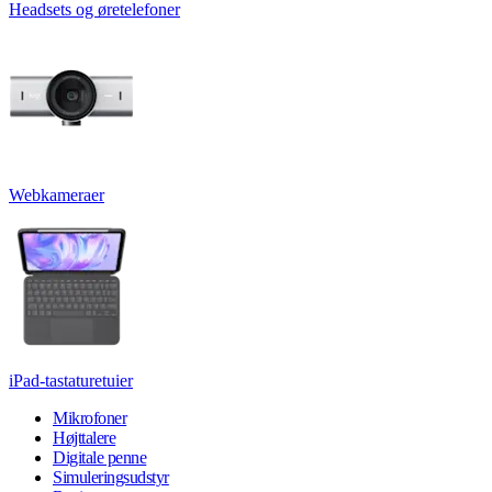
Headsets og øretelefoner
Webkameraer
iPad-tastaturetuier
Mikrofoner
Højttalere
Digitale penne
Simuleringsudstyr