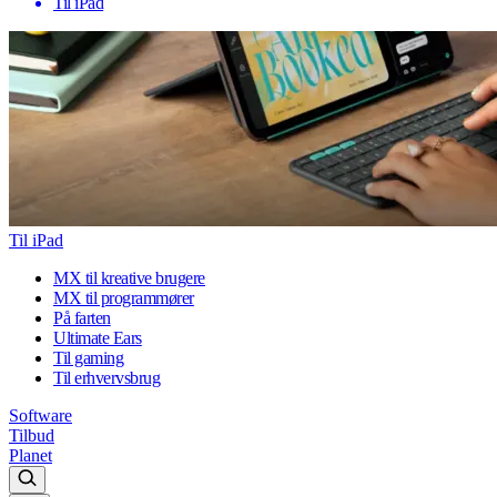
Til iPad
Til iPad
MX til kreative brugere
MX til programmører
På farten
Ultimate Ears
Til gaming
Til erhvervsbrug
Software
Tilbud
Planet