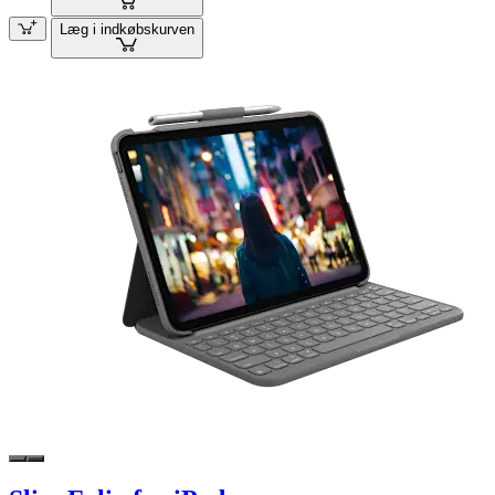
Læg i indkøbskurven