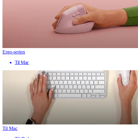
Ergo-serien
Til Mac
Til Mac