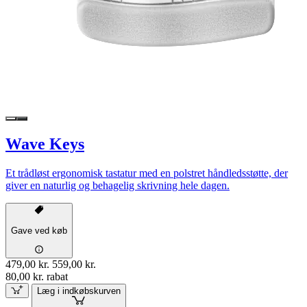
Wave Keys
Et trådløst ergonomisk tastatur med en polstret håndledsstøtte, der
giver en naturlig og behagelig skrivning hele dagen.
Gave ved køb
479,00 kr.
559,00 kr.
80,00 kr. rabat
Læg i indkøbskurven