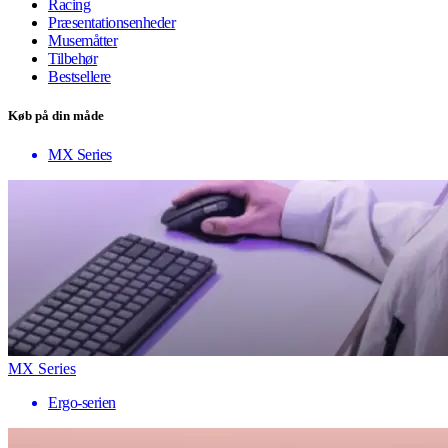
Racing
Præsentationsenheder
Musemåtter
Tilbehør
Bestsellere
Køb på din måde
MX Series
MX Series
Ergo-serien