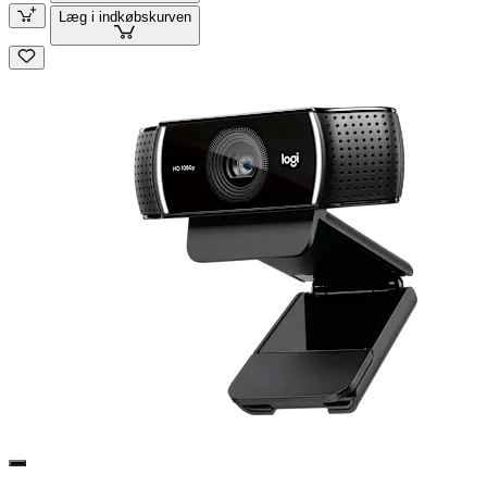
Læg i indkøbskurven