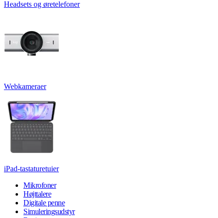
Headsets og øretelefoner
Webkameraer
iPad-tastaturetuier
Mikrofoner
Højttalere
Digitale penne
Simuleringsudstyr