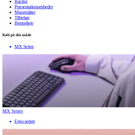
Racing
Præsentationsenheder
Musemåtter
Tilbehør
Bestsellere
Køb på din måde
MX Series
MX Series
Ergo-serien