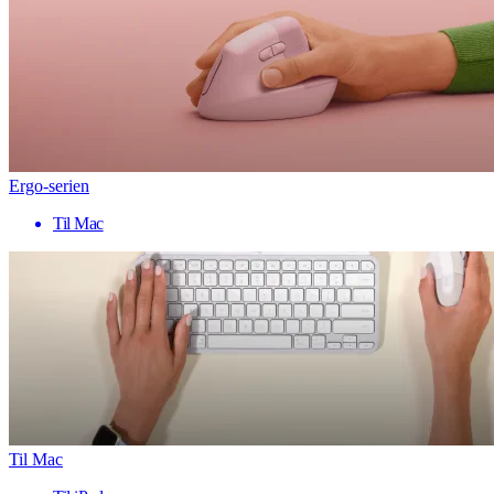
Ergo-serien
Til Mac
Til Mac