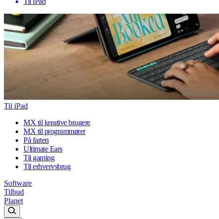
Til iPad
Til iPad
MX til kreative brugere
MX til programmører
På farten
Ultimate Ears
Til gaming
Til erhvervsbrug
Software
Tilbud
Planet