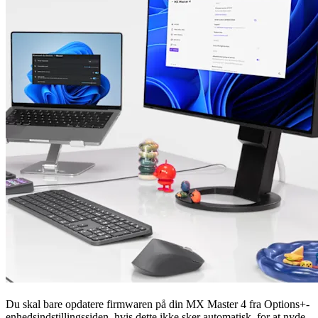
Du skal bare opdatere firmwaren på din MX Master 4 fra Options+-
enhedsindstillingssiden, hvis dette ikke sker automatisk, for at nyde