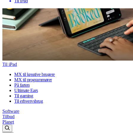
Til iPad
Til iPad
MX til kreative brugere
MX til programmører
På farten
Ultimate Ears
Til gaming
Til erhvervsbrug
Software
Tilbud
Planet