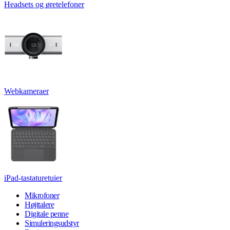
Headsets og øretelefoner
Webkameraer
iPad-tastaturetuier
Mikrofoner
Højttalere
Digitale penne
Simuleringsudstyr