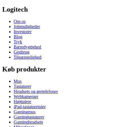
Logitech
Om os
Jobmuligheder
Investorer
Blog
Tryk
Bæredygtighed
Genbrug
Tilgængelighed
Køb produkter
Mus
Tastaturer
Headsets og øretelefoner
Webkameraer
Højttalere
iPad-tastaturetuier
Gamingmus
Gamingtastaturer
Gamingheadsets