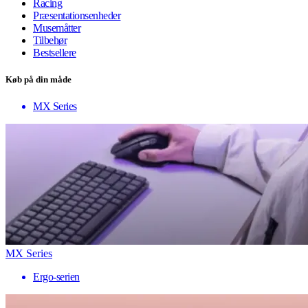
Racing
Præsentationsenheder
Musemåtter
Tilbehør
Bestsellere
Køb på din måde
MX Series
MX Series
Ergo-serien