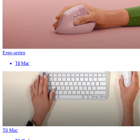
Ergo-serien
Til Mac
Til Mac