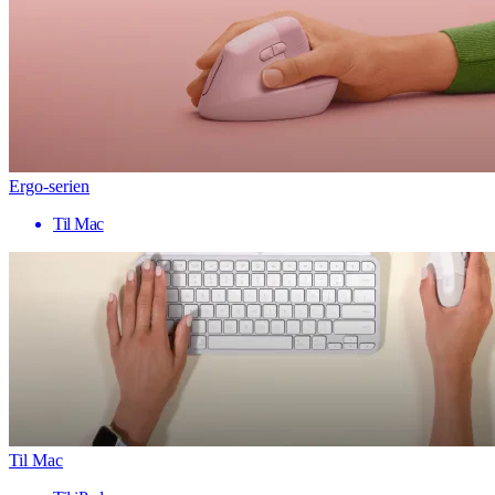
Ergo-serien
Til Mac
Til Mac