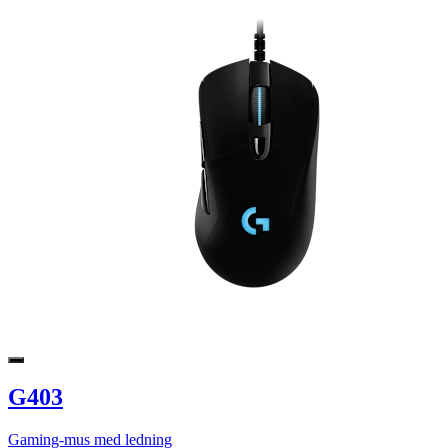
G403
Gaming-mus med ledning