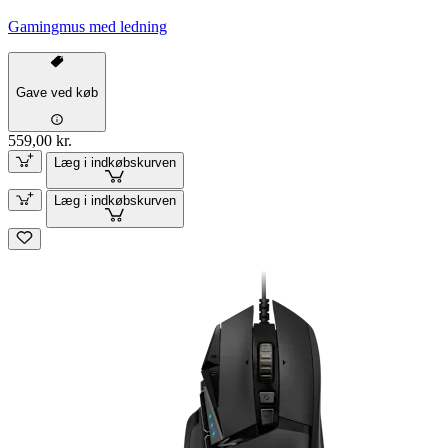
Gamingmus med ledning
Gave ved køb
559,00 kr.
Læg i indkøbskurven
Læg i indkøbskurven