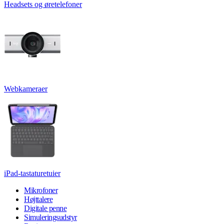
Headsets og øretelefoner
Webkameraer
iPad-tastaturetuier
Mikrofoner
Højttalere
Digitale penne
Simuleringsudstyr