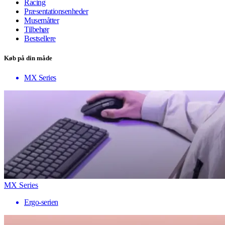
Racing
Præsentationsenheder
Musemåtter
Tilbehør
Bestsellere
Køb på din måde
MX Series
MX Series
Ergo-serien