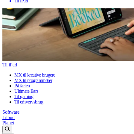
Til iPad
Til iPad
MX til kreative brugere
MX til programmører
På farten
Ultimate Ears
Til gaming
Til erhvervsbrug
Software
Tilbud
Planet