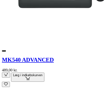
MK540 ADVANCED
489,00 kr.
Læg i indkøbskurven