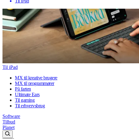
Til iPad
Til iPad
MX til kreative brugere
MX til programmører
På farten
Ultimate Ears
Til gaming
Til erhvervsbrug
Software
Tilbud
Planet