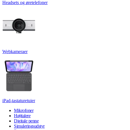
Headsets og øretelefoner
Webkameraer
iPad-tastaturetuier
Mikrofoner
Højttalere
Digitale penne
Simuleringsudstyr