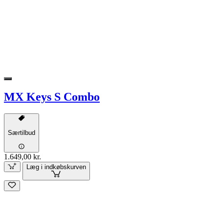
MX Keys S Combo
Særtilbud
1.649,00 kr.
Læg i indkøbskurven