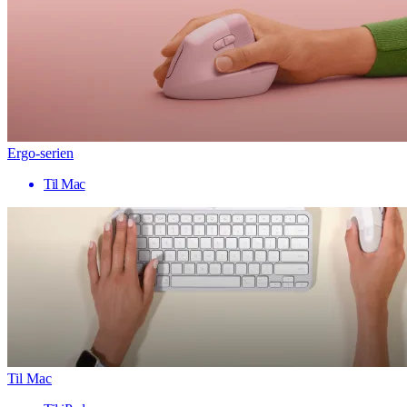
Ergo-serien
Til Mac
Til Mac