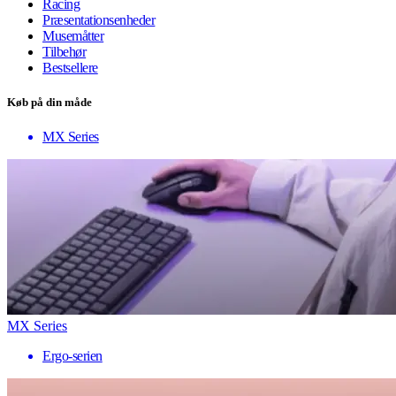
Racing
Præsentationsenheder
Musemåtter
Tilbehør
Bestsellere
Køb på din måde
MX Series
MX Series
Ergo-serien