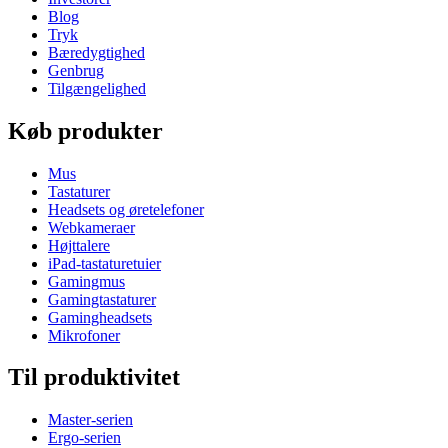
Blog
Tryk
Bæredygtighed
Genbrug
Tilgængelighed
Køb produkter
Mus
Tastaturer
Headsets og øretelefoner
Webkameraer
Højttalere
iPad-tastaturetuier
Gamingmus
Gamingtastaturer
Gamingheadsets
Mikrofoner
Til produktivitet
Master-serien
Ergo-serien