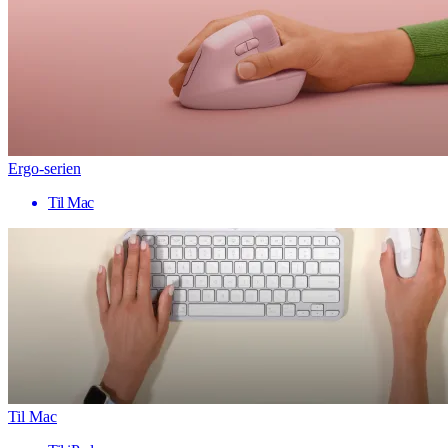
Ergo-serien
Til Mac
Til Mac