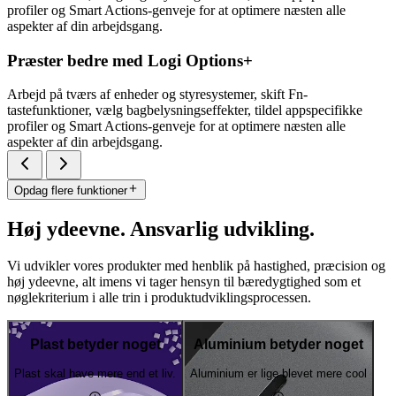
profiler og Smart Actions-genveje for at optimere næsten alle
aspekter af din arbejdsgang.
Præster bedre med Logi Options+
Arbejd på tværs af enheder og styresystemer, skift Fn-
tastefunktioner, vælg bagbelysningseffekter, tildel appspecifikke
profiler og Smart Actions-genveje for at optimere næsten alle
aspekter af din arbejdsgang.
Opdag flere funktioner
Høj ydeevne. Ansvarlig udvikling.
Vi udvikler vores produkter med henblik på hastighed, præcision og
høj ydeevne, alt imens vi tager hensyn til bæredygtighed som et
nøglekriterium i alle trin i produktudviklingsprocessen.
Plast betyder noget
Aluminium betyder noget
Plast skal have mere end et liv.
Aluminium er lige blevet mere cool