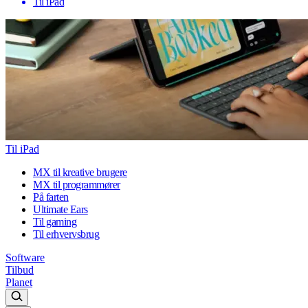
Til iPad
Til iPad
MX til kreative brugere
MX til programmører
På farten
Ultimate Ears
Til gaming
Til erhvervsbrug
Software
Tilbud
Planet