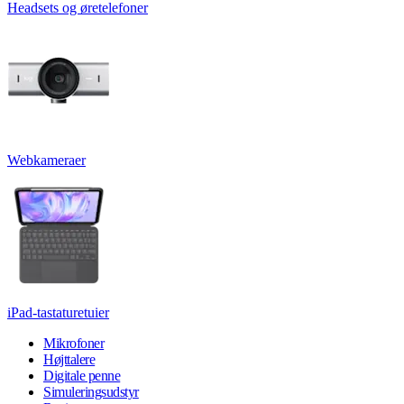
Headsets og øretelefoner
Webkameraer
iPad-tastaturetuier
Mikrofoner
Højttalere
Digitale penne
Simuleringsudstyr