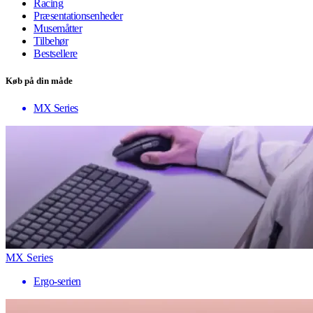
Racing
Præsentationsenheder
Musemåtter
Tilbehør
Bestsellere
Køb på din måde
MX Series
MX Series
Ergo-serien