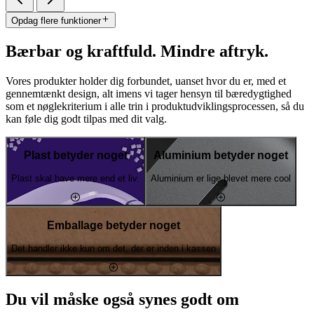
Opdag flere funktioner
Bærbar og kraftfuld. Mindre aftryk.
Vores produkter holder dig forbundet, uanset hvor du er, med et
gennemtænkt design, alt imens vi tager hensyn til bæredygtighed
som et nøglekriterium i alle trin i produktudviklingsprocessen, så du
kan føle dig godt tilpas med dit valg.
Plast betyder noget
Aluminium betyder noget
Plast skal have mere end et liv.
Aluminium er lige blevet mere cool
Emballage betyder noget
Det handler ikke kun om det, der er inden i kassen
Du vil måske også synes godt om