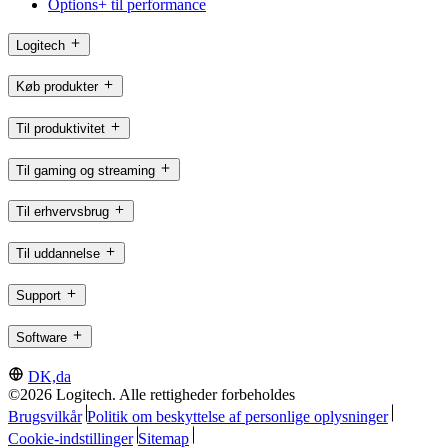
Options+ til performance
Logitech
Køb produkter
Til produktivitet
Til gaming og streaming
Til erhvervsbrug
Til uddannelse
Support
Software
DK,da
©2026 Logitech. Alle rettigheder forbeholdes
Brugsvilkår
Politik om beskyttelse af personlige oplysninger
Cookie-indstillinger
Sitemap