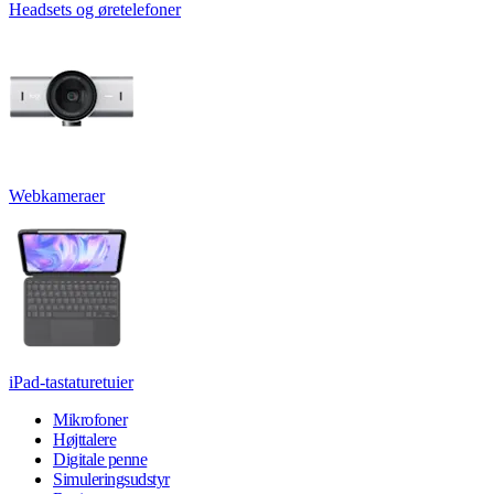
Headsets og øretelefoner
Webkameraer
iPad-tastaturetuier
Mikrofoner
Højttalere
Digitale penne
Simuleringsudstyr