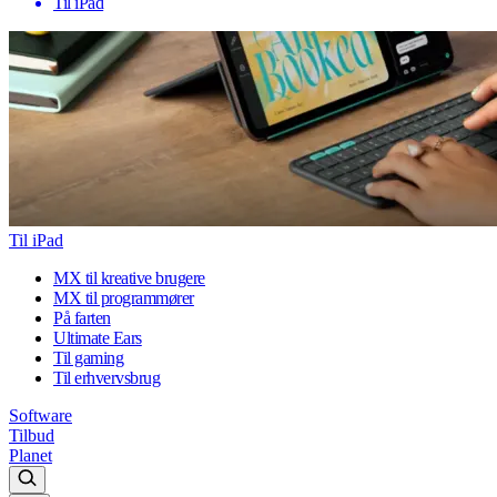
Til iPad
Til iPad
MX til kreative brugere
MX til programmører
På farten
Ultimate Ears
Til gaming
Til erhvervsbrug
Software
Tilbud
Planet