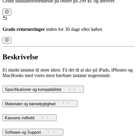
Gratis standardforsendelse på ordrer på 299 kr. og derover.
Gratis returneringer
inden for 30 dage efter købet.
Beskrivelse
Et slankt tastatur til store ideer. Få det til at ske på iPads, iPhones og
MacBooks med vores mest bærbare tastatur nogensinde.
Specifikationer og kompatibilitet
Materialer og bæredygtighed
Kassens indhold
Software og Support