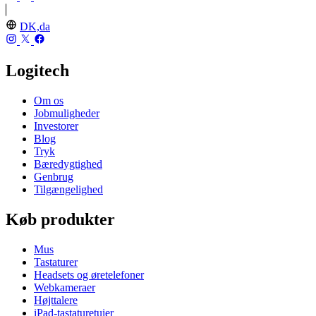
DK,da
Logitech
Om os
Jobmuligheder
Investorer
Blog
Tryk
Bæredygtighed
Genbrug
Tilgængelighed
Køb produkter
Mus
Tastaturer
Headsets og øretelefoner
Webkameraer
Højttalere
iPad-tastaturetuier