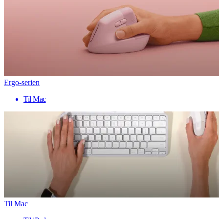
Ergo-serien
Til Mac
Til Mac