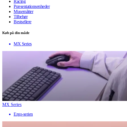
Racing
Præsentationsenheder
Musemåtter
Tilbehør
Bestsellere
Køb på din måde
MX Series
MX Series
Ergo-serien