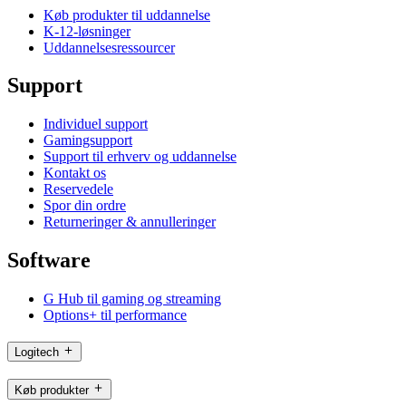
Køb produkter til uddannelse
K-12-løsninger
Uddannelsesressourcer
Support
Individuel support
Gamingsupport
Support til erhverv og uddannelse
Kontakt os
Reservedele
Spor din ordre
Returneringer & annulleringer
Software
G Hub til gaming og streaming
Options+ til performance
Logitech
Køb produkter