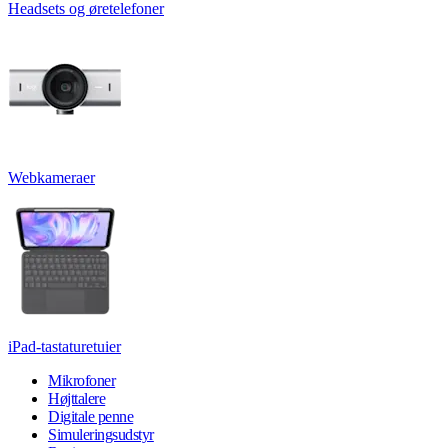
Headsets og øretelefoner
Webkameraer
iPad-tastaturetuier
Mikrofoner
Højttalere
Digitale penne
Simuleringsudstyr