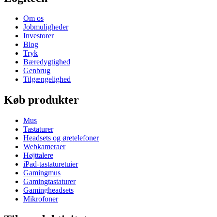
Om os
Jobmuligheder
Investorer
Blog
Tryk
Bæredygtighed
Genbrug
Tilgængelighed
Køb produkter
Mus
Tastaturer
Headsets og øretelefoner
Webkameraer
Højttalere
iPad-tastaturetuier
Gamingmus
Gamingtastaturer
Gamingheadsets
Mikrofoner