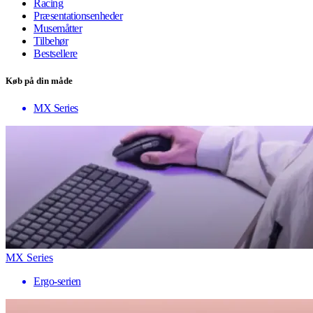
Racing
Præsentationsenheder
Musemåtter
Tilbehør
Bestsellere
Køb på din måde
MX Series
MX Series
Ergo-serien