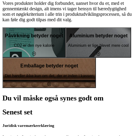
Vores produkter holder dig forbundet, uanset hvor du er, med et
gennemtænkt design, alt imens vi tager hensyn til bæredygtighed
som et nøglekriterium i alle trin i produktudviklingsprocessen, så du
kan føle dig godt tilpas med dit valg.
Påvirkning betyder noget
Aluminium betyder noget
CO2 er den nye kalorie
Aluminium er lige blevet mere cool
Emballage betyder noget
Det handler ikke kun om det, der er inden i kassen
Du vil måske også synes godt om
Senest set
Juridisk varemærkeerklæring