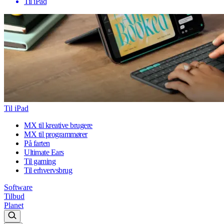
Til iPad
Til iPad
MX til kreative brugere
MX til programmører
På farten
Ultimate Ears
Til gaming
Til erhvervsbrug
Software
Tilbud
Planet