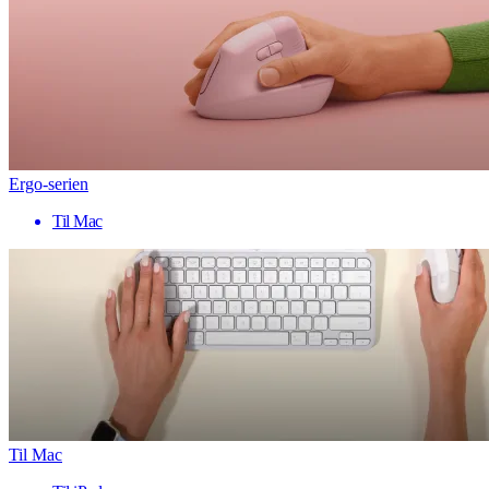
Ergo-serien
Til Mac
Til Mac