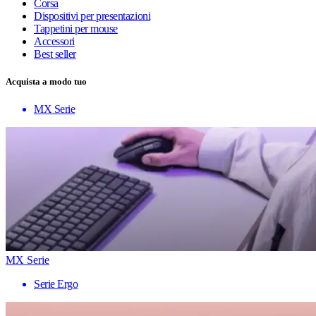
Corsa
Dispositivi per presentazioni
Tappetini per mouse
Accessori
Best seller
Acquista a modo tuo
MX Serie
MX Serie
Serie Ergo