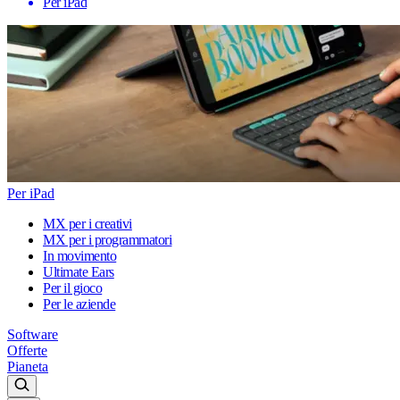
Per iPad
Per iPad
MX per i creativi
MX per i programmatori
In movimento
Ultimate Ears
Per il gioco
Per le aziende
Software
Offerte
Pianeta