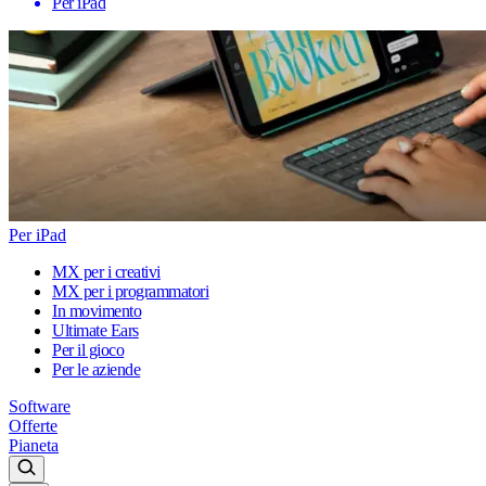
Per iPad
Per iPad
MX per i creativi
MX per i programmatori
In movimento
Ultimate Ears
Per il gioco
Per le aziende
Software
Offerte
Pianeta