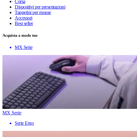
Corsa
Dispositivi per presentazioni
Tappetini per mouse
Accessori
Best seller
Acquista a modo tuo
MX Serie
MX Serie
Serie Ergo