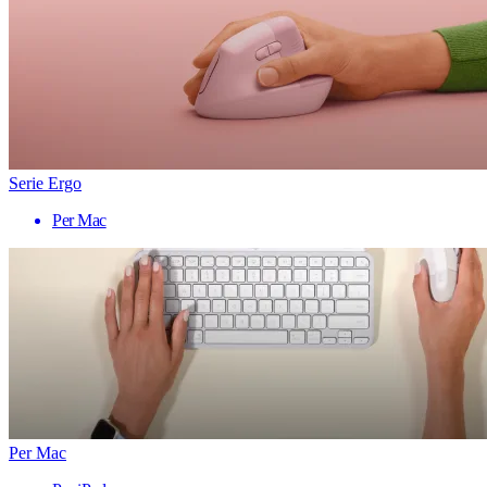
Serie Ergo
Per Mac
Per Mac