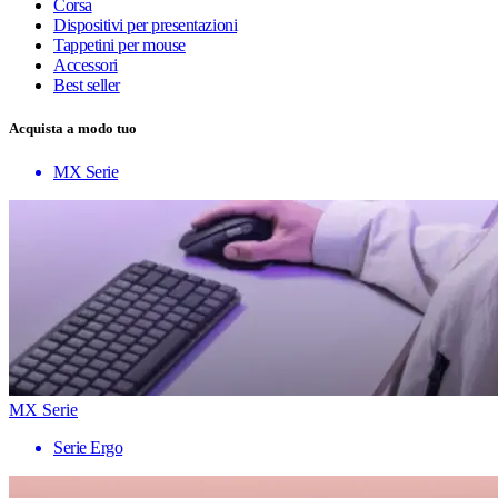
Corsa
Dispositivi per presentazioni
Tappetini per mouse
Accessori
Best seller
Acquista a modo tuo
MX Serie
MX Serie
Serie Ergo