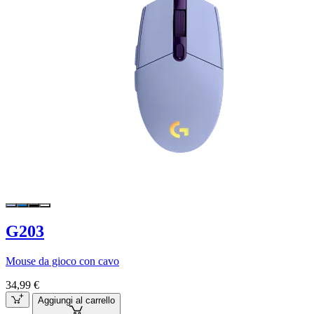
G203
Mouse da gioco con cavo
34,99 €
Aggiungi al carrello