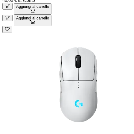
40,00 € di sconto
Aggiungi al carrello
Aggiungi al carrello