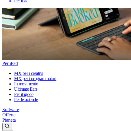
Per iPad
Per iPad
MX per i creativi
MX per i programmatori
In movimento
Ultimate Ears
Per il gioco
Per le aziende
Software
Offerte
Pianeta