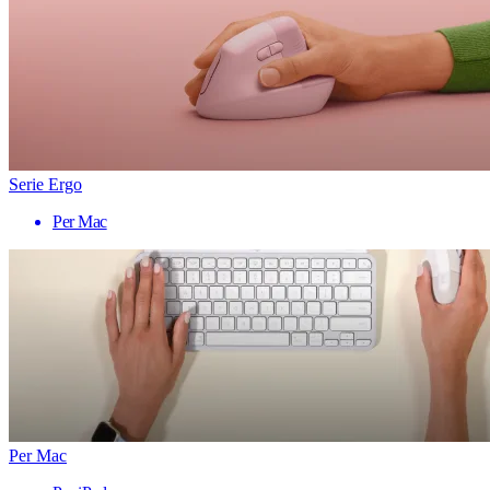
Serie Ergo
Per Mac
Per Mac