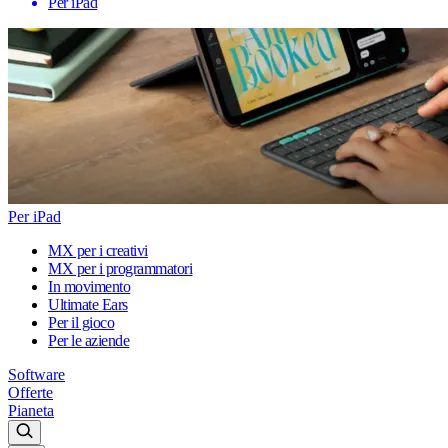
Per iPad
Per iPad
MX per i creativi
MX per i programmatori
In movimento
Ultimate Ears
Per il gioco
Per le aziende
Software
Offerte
Pianeta