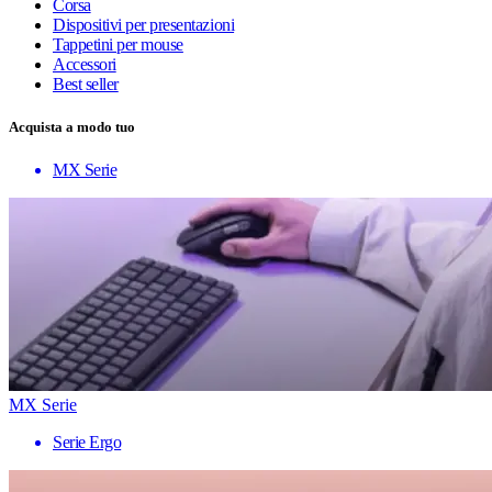
Corsa
Dispositivi per presentazioni
Tappetini per mouse
Accessori
Best seller
Acquista a modo tuo
MX Serie
MX Serie
Serie Ergo