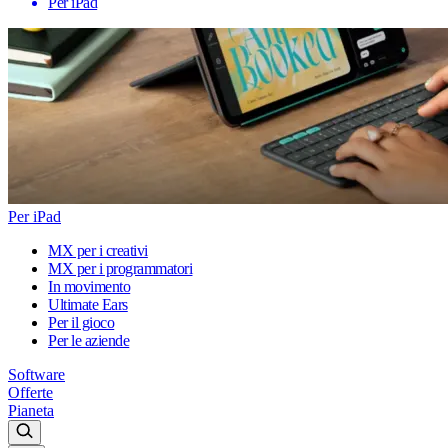
Per iPad
Per iPad
MX per i creativi
MX per i programmatori
In movimento
Ultimate Ears
Per il gioco
Per le aziende
Software
Offerte
Pianeta