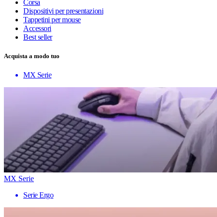
Corsa
Dispositivi per presentazioni
Tappetini per mouse
Accessori
Best seller
Acquista a modo tuo
MX Serie
MX Serie
Serie Ergo