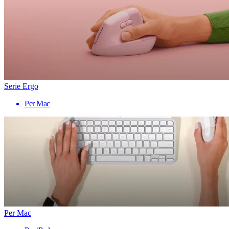
Serie Ergo
Per Mac
Per Mac