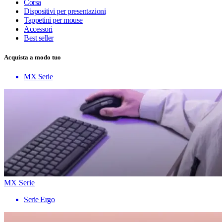
Corsa
Dispositivi per presentazioni
Tappetini per mouse
Accessori
Best seller
Acquista a modo tuo
MX Serie
MX Serie
Serie Ergo