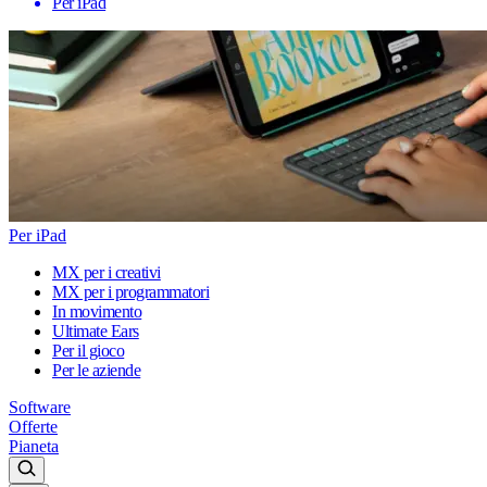
Per iPad
Per iPad
MX per i creativi
MX per i programmatori
In movimento
Ultimate Ears
Per il gioco
Per le aziende
Software
Offerte
Pianeta