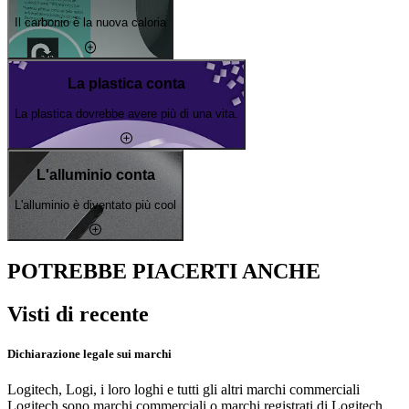
Il carbonio è la nuova caloria
La plastica conta
La plastica dovrebbe avere più di una vita.
L'alluminio conta
L'alluminio è diventato più cool
POTREBBE PIACERTI ANCHE
Visti di recente
Dichiarazione legale sui marchi
Logitech, Logi, i loro loghi e tutti gli altri marchi commerciali
Logitech sono marchi commerciali o marchi registrati di Logitech