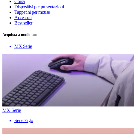
Corsa
Dispositivi per presentazioni
Tappetini per mouse
Accessori
Best seller
Acquista a modo tuo
MX Serie
MX Serie
Serie Ergo