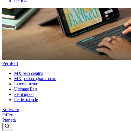
Per iPad
Per iPad
MX per i creativi
MX per i programmatori
In movimento
Ultimate Ears
Per il gioco
Per le aziende
Software
Offerte
Pianeta