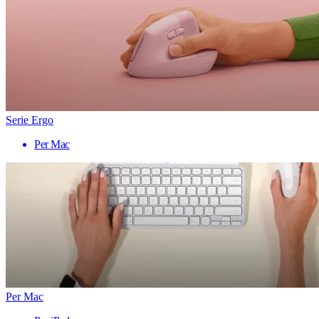
Serie Ergo
Per Mac
Per Mac