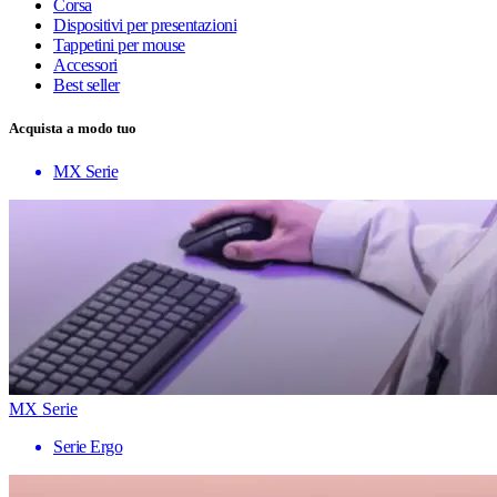
Corsa
Dispositivi per presentazioni
Tappetini per mouse
Accessori
Best seller
Acquista a modo tuo
MX Serie
MX Serie
Serie Ergo