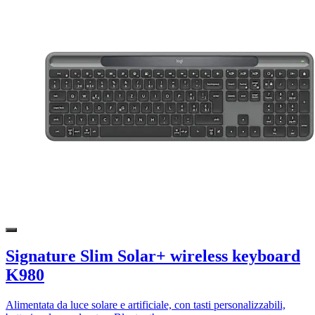
Signature Slim Solar+ wireless keyboard
K980
Alimentata da luce solare e artificiale, con tasti personalizzabili,