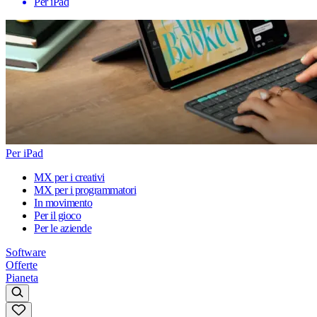
Per iPad
Per iPad
MX per i creativi
MX per i programmatori
In movimento
Per il gioco
Per le aziende
Software
Offerte
Pianeta