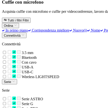
Cuffie con microfono
Acquista cuffie con microfono e cuffie per videoconferenze, lavoro da 
Tutti i filtri
Filtri
Ordina
In primo piano
Corrispondenza migliore
Nuovo(i)
Nome
Pre
Connettività
Connettività
3.5 mm
Bluetooth
Con cavo
USB-A
USB-C
Wireless LIGHTSPEED
Serie
Serie
Serie ASTRO
Serie G