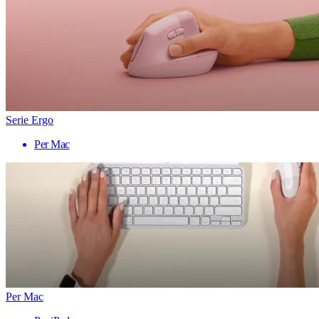
Serie Ergo
Per Mac
Per Mac