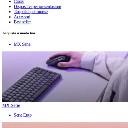
Corsa
Dispositivi per presentazioni
Tappetini per mouse
Accessori
Best seller
Acquista a modo tuo
MX Serie
MX Serie
Serie Ergo