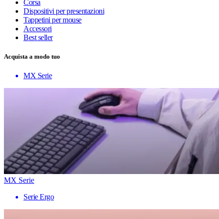
Corsa
Dispositivi per presentazioni
Tappetini per mouse
Accessori
Best seller
Acquista a modo tuo
MX Serie
MX Serie
Serie Ergo