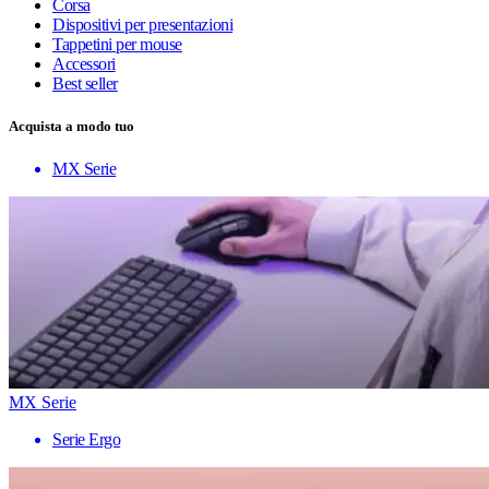
Corsa
Dispositivi per presentazioni
Tappetini per mouse
Accessori
Best seller
Acquista a modo tuo
MX Serie
MX Serie
Serie Ergo