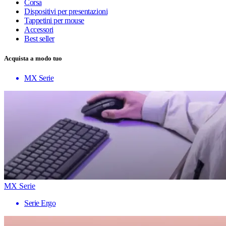
Corsa
Dispositivi per presentazioni
Tappetini per mouse
Accessori
Best seller
Acquista a modo tuo
MX Serie
MX Serie
Serie Ergo