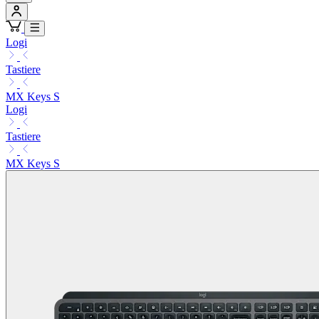
Logi
Tastiere
MX Keys S
Logi
Tastiere
MX Keys S