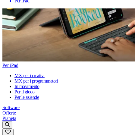
Per iPad
Per iPad
MX per i creativi
MX per i programmatori
In movimento
Per il gioco
Per le aziende
Software
Offerte
Pianeta