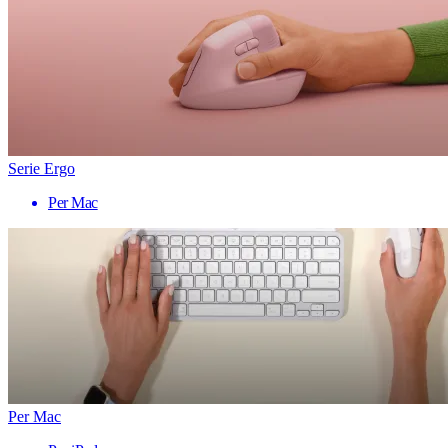
Serie Ergo
Per Mac
Per Mac