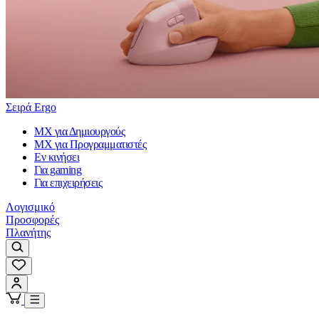
Σειρά Ergo
MX για Δημιουργούς
MX για Προγραμματιστές
Εν κινήσει
Για gaming
Για επιχειρήσεις
Λογισμικό
Προσφορές
Πλανήτης