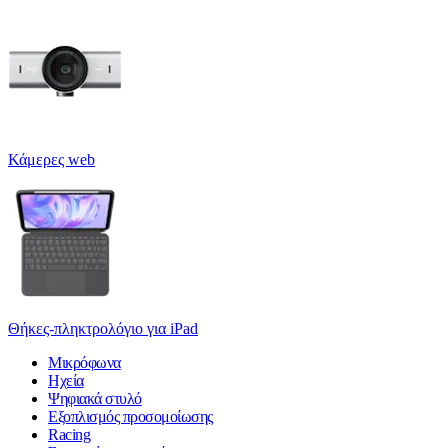
Κάμερες web
Θήκες-πληκτρολόγιο για iPad
Μικρόφωνα
Ηχεία
Ψηφιακά στυλό
Εξοπλισμός προσομοίωσης
Racing