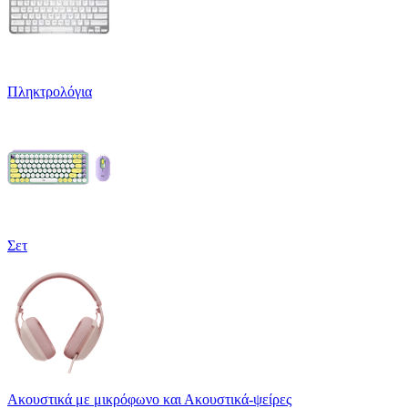
Πληκτρολόγια
Σετ
Ακουστικά με μικρόφωνο και Ακουστικά-ψείρες