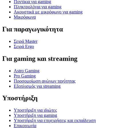
Ποντίκια για gaming
Πληκτρολόγια για gaming
Ακουστικά με μικρόφωνο για gaming
Μικρόφωνα
Για παραγωγικότητα
Σειρά Master
Σειρά Ergo
Για gaming και streaming
Astro Gaming
Pro Gaming
Προσομοίωση αγώνων ταχύτητας
Εξοπλισμός για streaming
Υποστήριξη
Υποστήριξη για ιδιώτες
Υποστήριξη για gaming
Υποστήριξη για επιχειρήσεις και εκπαίδευση
Επικοινωνία