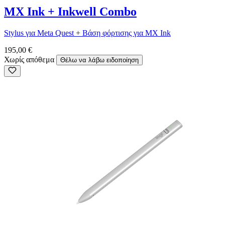
MX Ink + Inkwell Combo
Stylus για Meta Quest + Βάση φόρτισης για MX Ink
195,00 €
Χωρίς απόθεμα
Θέλω να λάβω ειδοποίηση