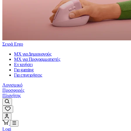
Σειρά Ergo
MX για Δημιουργούς
MX για Προγραμματιστές
Εν κινήσει
Για gaming
Για επιχειρήσεις
Λογισμικό
Προσφορές
Πλανήτης
Logi