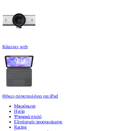
Κάμερες web
Θήκες-πληκτρολόγιο για iPad
Μικρόφωνα
Ηχεία
Ψηφιακά στυλό
Εξοπλισμός προσομοίωσης
Racing