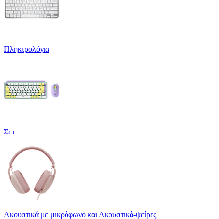
Πληκτρολόγια
Σετ
Ακουστικά με μικρόφωνο και Ακουστικά-ψείρες