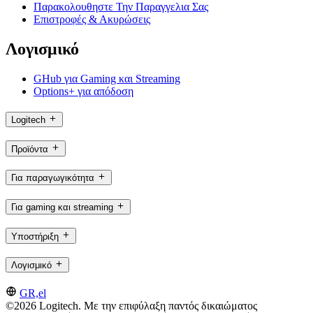
Παρακολουθηστε Την Παραγγελια Σας
Επιστροφές & Ακυρώσεις
Λογισμικό
GHub για Gaming και Streaming
Options+ για απόδοση
Logitech
Προϊόντα
Για παραγωγικότητα
Για gaming και streaming
Υποστήριξη
Λογισμικό
GR,el
©2026 Logitech. Με την επιφύλαξη παντός δικαιώματος