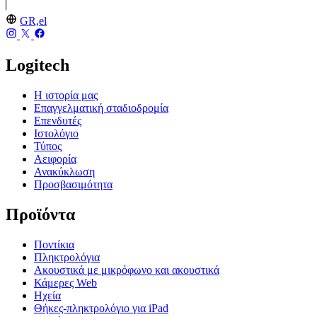
GR,el
Logitech
Η ιστορία μας
Επαγγελματική σταδιοδρομία
Επενδυτές
Ιστολόγιο
Τύπος
Αειφορία
Ανακύκλωση
Προσβασιμότητα
Προϊόντα
Ποντίκια
Πληκτρολόγια
Ακουστικά με μικρόφωνο και ακουστικά
Κάμερες Web
Ηχεία
Θήκες-πληκτρολόγιο για iPad