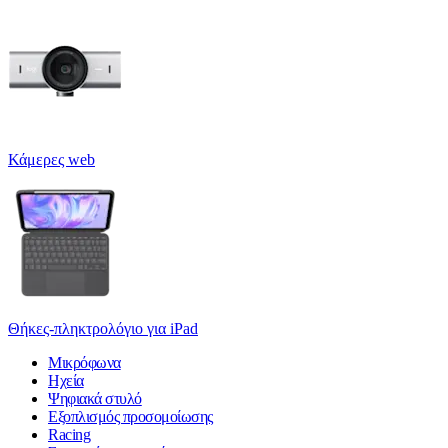
Κάμερες web
Θήκες-πληκτρολόγιο για iPad
Μικρόφωνα
Ηχεία
Ψηφιακά στυλό
Εξοπλισμός προσομοίωσης
Racing