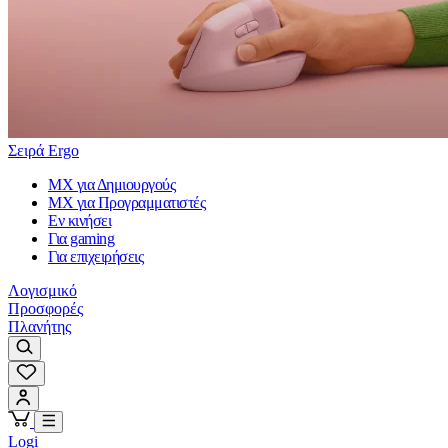
Σειρά Ergo
MX για Δημιουργούς
MX για Προγραμματιστές
Εν κινήσει
Για gaming
Για επιχειρήσεις
Λογισμικό
Προσφορές
Πλανήτης
Logi