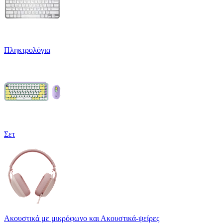
Πληκτρολόγια
Σετ
Ακουστικά με μικρόφωνο και Ακουστικά-ψείρες