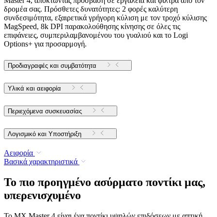
Master 4, αποκτώντας πρόσβαση σε εργαλεία και φίλτρα από τον
δρομέα σας. Πρόσθετες δυνατότητες: 2 φορές καλύτερη
συνδεσιμότητα, εξαιρετικά γρήγορη κύλιση με τον τροχό κύλισης
MagSpeed, 8k DPI παρακολούθησης κίνησης σε όλες τις
επιφάνειες, συμπεριλαμβανομένου του γυαλιού και το Logi
Options+ για προσαρμογή.
Προδιαγραφές και συμβατότητα
Υλικά και αειφορία
Περιεχόμενα συσκευασίας
Λογισμικό και Υποστήριξη
Αειφορία
Βασικά χαρακτηριστικά
Το πιο προηγμένο ασύρματο ποντίκι μας,
υπερενισχυμένο
Το MX Master 4 είναι ένα ποντίκι υψηλών επιδόσεων με απτική