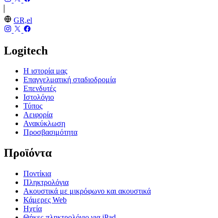
GR,el
Logitech
Η ιστορία μας
Επαγγελματική σταδιοδρομία
Επενδυτές
Ιστολόγιο
Τύπος
Αειφορία
Ανακύκλωση
Προσβασιμότητα
Προϊόντα
Ποντίκια
Πληκτρολόγια
Ακουστικά με μικρόφωνο και ακουστικά
Κάμερες Web
Ηχεία
Θήκες-πληκτρολόγιο για iPad