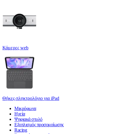
Κάμερες web
Θήκες-πληκτρολόγιο για iPad
Μικρόφωνα
Ηχεία
Ψηφιακά στυλό
Εξοπλισμός προσομοίωσης
Racing