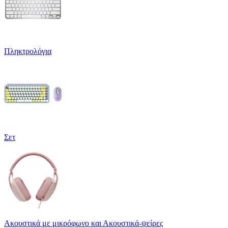
Πληκτρολόγια
Σετ
Ακουστικά με μικρόφωνο και Ακουστικά-ψείρες