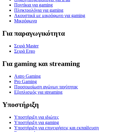
Ποντίκια για gaming
Πληκτρολόγια για gaming
Ακουστικά με μικρόφωνο για gaming
Μικρόφωνα
Για παραγωγικότητα
Σειρά Master
Σειρά Ergo
Για gaming και streaming
Astro Gaming
Pro Gaming
Προσομοίωση αγώνων ταχύτητας
Εξοπλισμός για streaming
Υποστήριξη
Υποστήριξη για ιδιώτες
Υποστήριξη για gaming
Υποστήριξη για επιχειρήσεις και εκπαίδευση