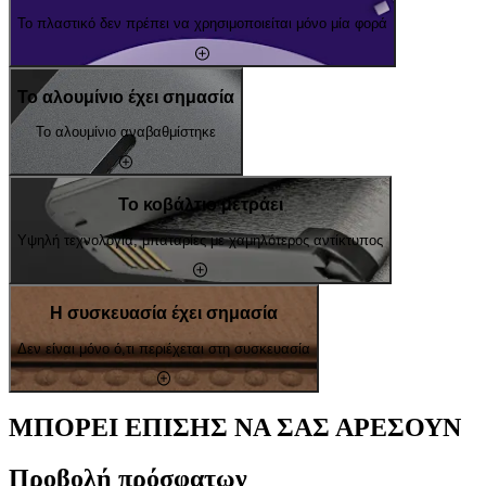
Το πλαστικό δεν πρέπει να χρησιμοποιείται μόνο μία φορά
Το αλουμίνιο έχει σημασία
Το αλουμίνιο αναβαθμίστηκε
Το κοβάλτιο μετράει
Υψηλή τεχνολογία, μπαταρίες με χαμηλότερος αντίκτυπος
Η συσκευασία έχει σημασία
Δεν είναι μόνο ό,τι περιέχεται στη συσκευασία
ΜΠΟΡΕΙ ΕΠΙΣΗΣ ΝΑ ΣΑΣ ΑΡΕΣΟΥΝ
Προβολή πρόσφατων