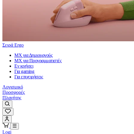
Σειρά Ergo
MX για Δημιουργούς
MX για Προγραμματιστές
Εν κινήσει
Για gaming
Για επιχειρήσεις
Λογισμικό
Προσφορές
Πλανήτης
Logi