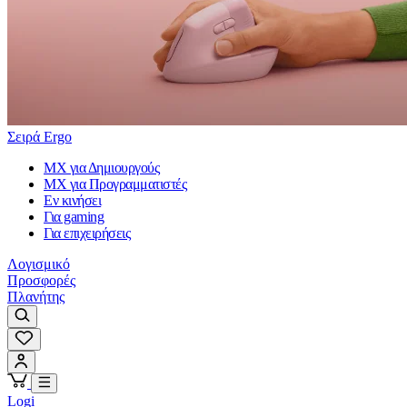
Σειρά Ergo
MX για Δημιουργούς
MX για Προγραμματιστές
Εν κινήσει
Για gaming
Για επιχειρήσεις
Λογισμικό
Προσφορές
Πλανήτης
Logi