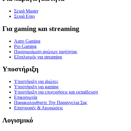
Σειρά Master
Σειρά Ergo
Για gaming και streaming
Astro Gaming
Pro Gaming
Προσομοίωση αγώνων ταχύτητας
Εξοπλισμός για streaming
Υποστήριξη
Υποστήριξη για ιδιώτες
Υποστήριξη για gaming
Υποστήριξη για επιχειρήσεις και εκπαίδευση
Επικοινωνία
Παρακολουθηστε Την Παραγγελια Σας
Επιστροφές & Ακυρώσεις
Λογισμικό