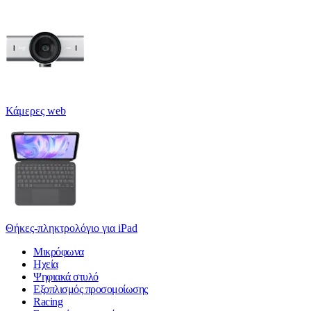
Κάμερες web
Θήκες-πληκτρολόγιο για iPad
Μικρόφωνα
Ηχεία
Ψηφιακά στυλό
Εξοπλισμός προσομοίωσης
Racing