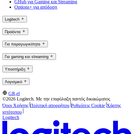
GHub για Gaming και Streaming
Options+ για απόδοση
Logitech
Προϊόντα
Για παραγωγικότητα
Για gaming και streaming
Υποστήριξη
Λογισμικό
GR,el
©2026 Logitech. Με την επιφύλαξη παντός δικαιώματος
Όροι Χρήσης
Πολιτική απορρήτου
Ρυθμίσεις Cookie
Χάρτης
ιστότοπου
Logitech