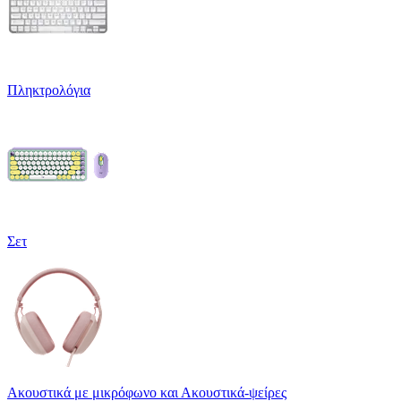
Πληκτρολόγια
Σετ
Ακουστικά με μικρόφωνο και Ακουστικά-ψείρες