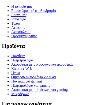
Η ιστορία μας
Επαγγελματική σταδιοδρομία
Επενδυτές
Ιστολόγιο
Τύπος
Αειφορία
Ανακύκλωση
Προσβασιμότητα
Προϊόντα
Ποντίκια
Πληκτρολόγια
Ακουστικά με μικρόφωνο και ακουστικά
Κάμερες Web
Ηχεία
Θήκες-πληκτρολόγιο για iPad
Ποντίκια για gaming
Πληκτρολόγια για gaming
Ακουστικά με μικρόφωνο για gaming
Μικρόφωνα
Για παραγωγικότητα