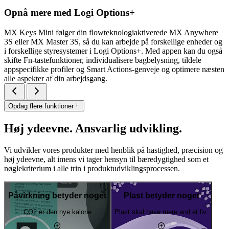
Opnå mere med Logi Options+
MX Keys Mini følger din flowteknologiaktiverede MX Anywhere
3S eller MX Master 3S, så du kan arbejde på forskellige enheder og
i forskellige styresystemer i Logi Options+. Med appen kan du også
skifte Fn-tastefunktioner, individualisere bagbelysning, tildele
appspecifikke profiler og Smart Actions-genveje og optimere næsten
alle aspekter af din arbejdsgang.
Opdag flere funktioner
Høj ydeevne. Ansvarlig udvikling.
Vi udvikler vores produkter med henblik på hastighed, præcision og
høj ydeevne, alt imens vi tager hensyn til bæredygtighed som et
nøglekriterium i alle trin i produktudviklingsprocessen.
Påvirkning betyder noget
Plast betyder noget
CO2 er den nye kalorie
Plast skal have mere end et liv.