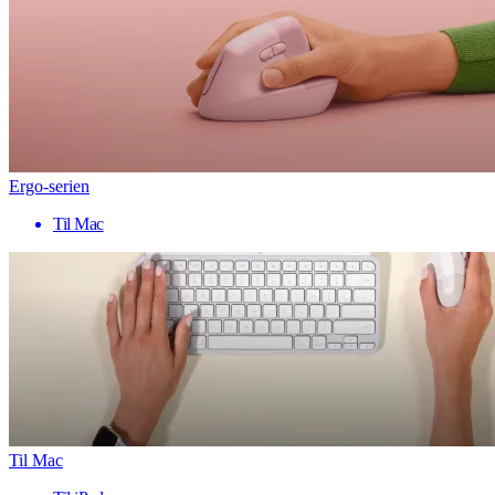
Ergo-serien
Til Mac
Til Mac