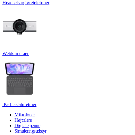
Headsets og øretelefoner
Webkameraer
iPad-tastaturetuier
Mikrofoner
Højttalere
Digitale penne
Simuleringsudstyr