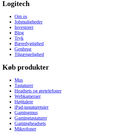
Logitech
Om os
Jobmuligheder
Investorer
Blog
Tryk
Bæredygtighed
Genbrug
Tilgængelighed
Køb produkter
Mus
Tastaturer
Headsets og øretelefoner
Webkameraer
Højttalere
iPad-tastaturetuier
Gamingmus
Gamingtastaturer
Gamingheadsets
Mikrofoner