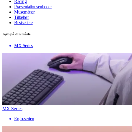
Racing
Præsentationsenheder
Musemåtter
Tilbehør
Bestsellere
Køb på din måde
MX Series
MX Series
Ergo-serien