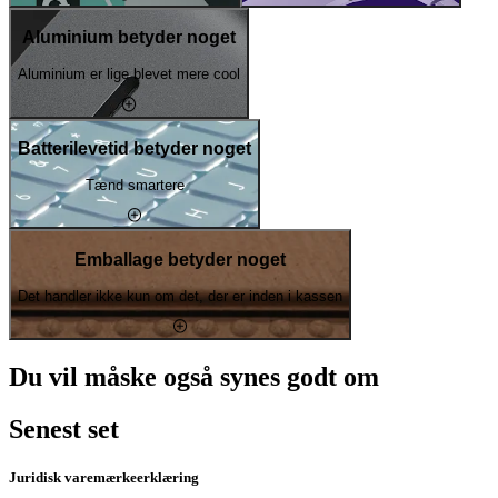
Aluminium betyder noget
Aluminium er lige blevet mere cool
Batterilevetid betyder noget
Tænd smartere
Emballage betyder noget
Det handler ikke kun om det, der er inden i kassen
Du vil måske også synes godt om
Senest set
Juridisk varemærkeerklæring