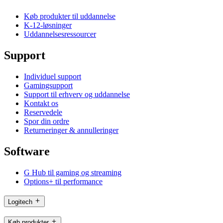
Køb produkter til uddannelse
K-12-løsninger
Uddannelsesressourcer
Support
Individuel support
Gamingsupport
Support til erhverv og uddannelse
Kontakt os
Reservedele
Spor din ordre
Returneringer & annulleringer
Software
G Hub til gaming og streaming
Options+ til performance
Logitech
Køb produkter