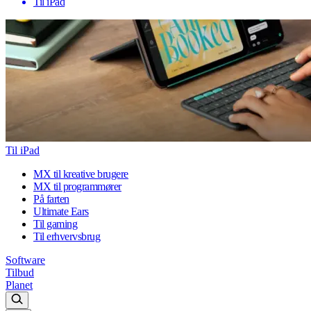
Til iPad
Til iPad
MX til kreative brugere
MX til programmører
På farten
Ultimate Ears
Til gaming
Til erhvervsbrug
Software
Tilbud
Planet