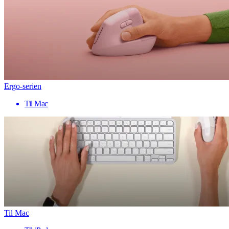
Ergo-serien
Til Mac
Til Mac