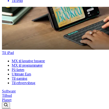
Til iPad
Til iPad
MX til kreative brugere
MX til programmører
På farten
Ultimate Ears
Til gaming
Til erhvervsbrug
Software
Tilbud
Planet