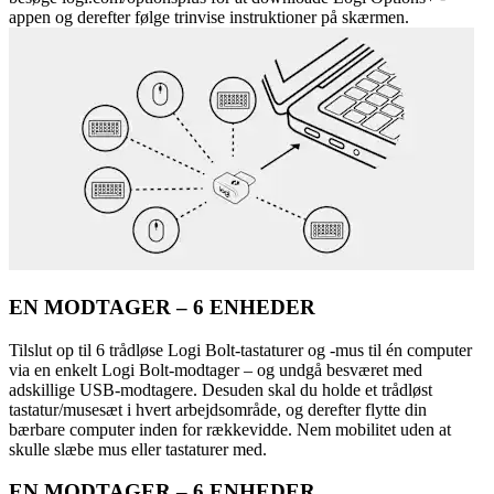
appen og derefter følge trinvise instruktioner på skærmen.
EN MODTAGER – 6 ENHEDER
Tilslut op til 6 trådløse Logi Bolt-tastaturer og -mus til én computer
via en enkelt Logi Bolt-modtager – og undgå besværet med
adskillige USB-modtagere. Desuden skal du holde et trådløst
tastatur/musesæt i hvert arbejdsområde, og derefter flytte din
bærbare computer inden for rækkevidde. Nem mobilitet uden at
skulle slæbe mus eller tastaturer med.
EN MODTAGER – 6 ENHEDER