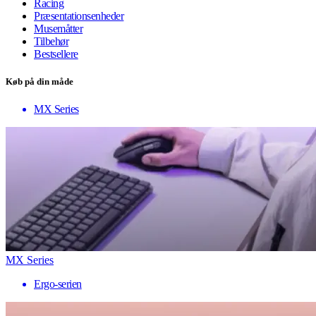
Racing
Præsentationsenheder
Musemåtter
Tilbehør
Bestsellere
Køb på din måde
MX Series
MX Series
Ergo-serien