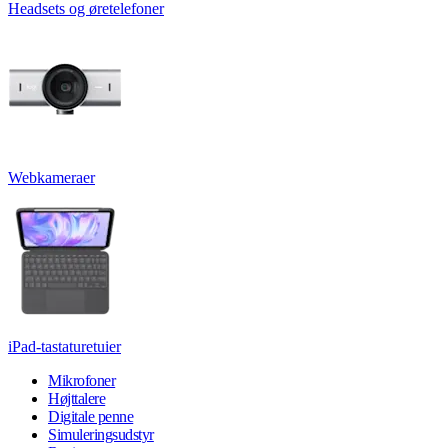
Headsets og øretelefoner
Webkameraer
iPad-tastaturetuier
Mikrofoner
Højttalere
Digitale penne
Simuleringsudstyr