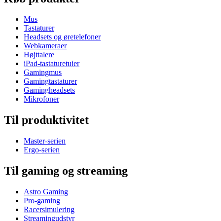
Mus
Tastaturer
Headsets og øretelefoner
Webkameraer
Højttalere
iPad-tastaturetuier
Gamingmus
Gamingtastaturer
Gamingheadsets
Mikrofoner
Til produktivitet
Master-serien
Ergo-serien
Til gaming og streaming
Astro Gaming
Pro-gaming
Racersimulering
Streamingudstyr