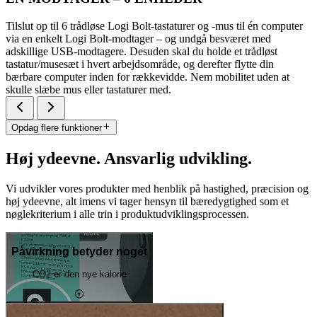
Tilslut op til 6 trådløse Logi Bolt-tastaturer og -mus til én computer
via en enkelt Logi Bolt-modtager – og undgå besværet med
adskillige USB-modtagere. Desuden skal du holde et trådløst
tastatur/musesæt i hvert arbejdsområde, og derefter flytte din
bærbare computer inden for rækkevidde. Nem mobilitet uden at
skulle slæbe mus eller tastaturer med.
Opdag flere funktioner
Høj ydeevne. Ansvarlig udvikling.
Vi udvikler vores produkter med henblik på hastighed, præcision og
høj ydeevne, alt imens vi tager hensyn til bæredygtighed som et
nøglekriterium i alle trin i produktudviklingsprocessen.
Påvirkning betyder noget
CO2 er den nye kalorie