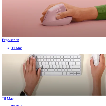
Ergo-serien
Til Mac
Til Mac