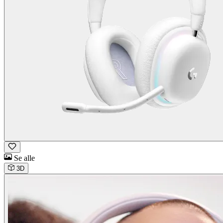
Se alle
3D