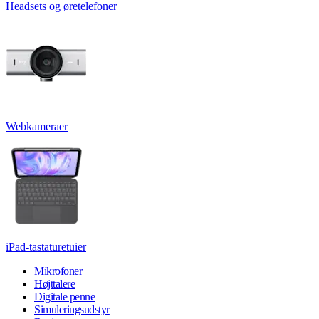
Headsets og øretelefoner
Webkameraer
iPad-tastaturetuier
Mikrofoner
Højttalere
Digitale penne
Simuleringsudstyr