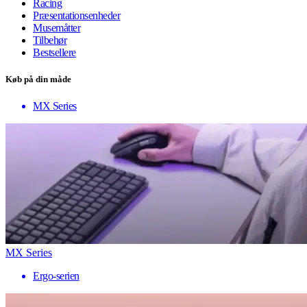
Racing
Præsentationsenheder
Musemåtter
Tilbehør
Bestsellere
Køb på din måde
MX Series
MX Series
Ergo-serien