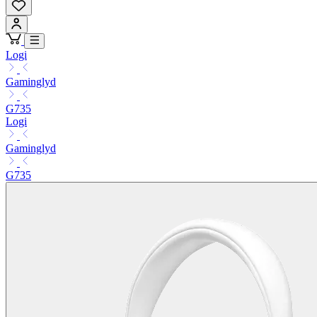
Logi
Gaminglyd
G735
Logi
Gaminglyd
G735