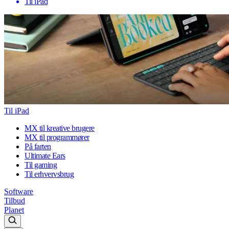
Til iPad
Til iPad
MX til kreative brugere
MX til programmører
På farten
Ultimate Ears
Til gaming
Til erhvervsbrug
Software
Tilbud
Planet