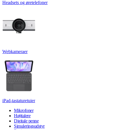
Headsets og øretelefoner
Webkameraer
iPad-tastaturetuier
Mikrofoner
Højttalere
Digitale penne
Simuleringsudstyr