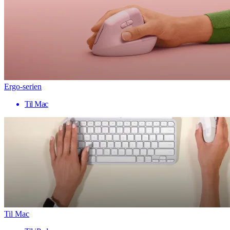
Ergo-serien
Til Mac
Til Mac