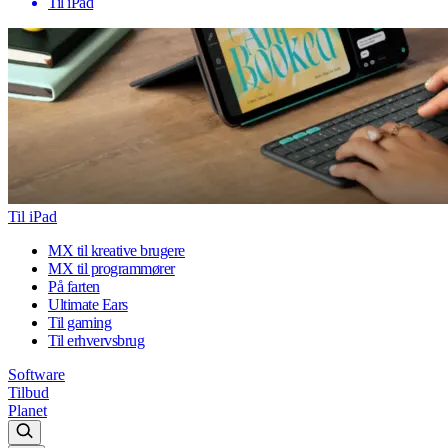
Til iPad
Til iPad
MX til kreative brugere
MX til programmører
På farten
Ultimate Ears
Til gaming
Til erhvervsbrug
Software
Tilbud
Planet