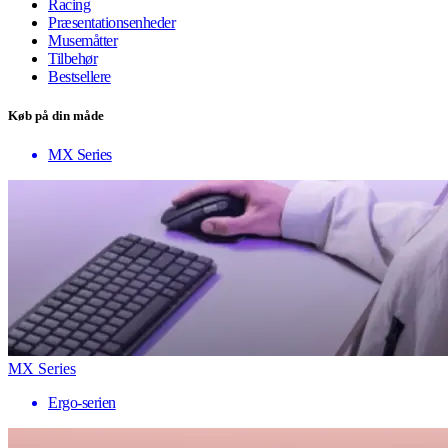
Racing
Præsentationsenheder
Musemåtter
Tilbehør
Bestsellere
Køb på din måde
MX Series
MX Series
Ergo-serien