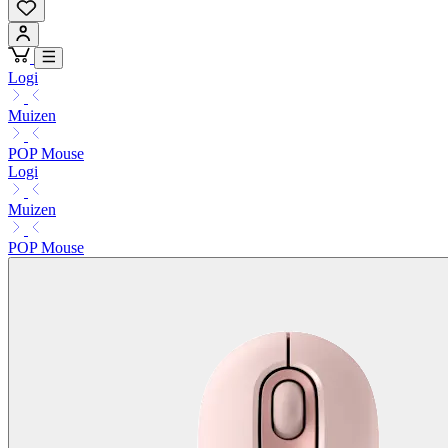
Logi
Muizen
POP Mouse
Logi
Muizen
POP Mouse