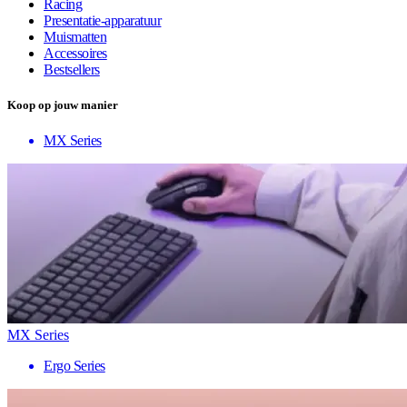
Racing
Presentatie-apparatuur
Muismatten
Accessoires
Bestsellers
Koop op jouw manier
MX Series
MX Series
Ergo Series