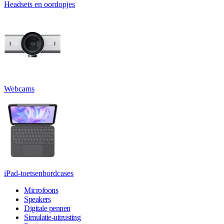
Headsets en oordopjes
Webcams
iPad-toetsenbordcases
Microfoons
Speakers
Digitale pennen
Simulatie-uitrusting