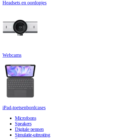
Headsets en oordopjes
Webcams
iPad-toetsenbordcases
Microfoons
Speakers
Digitale pennen
Simulatie-uitrusting