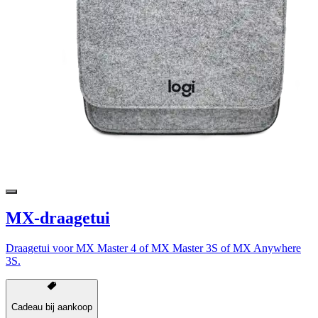
MX-draagetui
Draagetui voor MX Master 4 of MX Master 3S of MX Anywhere
3S.
Cadeau bij aankoop