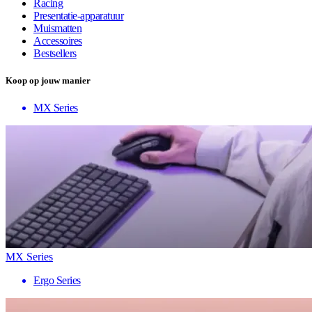
Racing
Presentatie-apparatuur
Muismatten
Accessoires
Bestsellers
Koop op jouw manier
MX Series
MX Series
Ergo Series