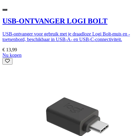
USB-ONTVANGER LOGI BOLT
USB-ontvanger voor gebruik met je draadloze Logi Bolt-muis en -
toetsenbord, beschikbaar in USB-A- en USB-C-connectiviteit.
€ 13,99
Nu kopen