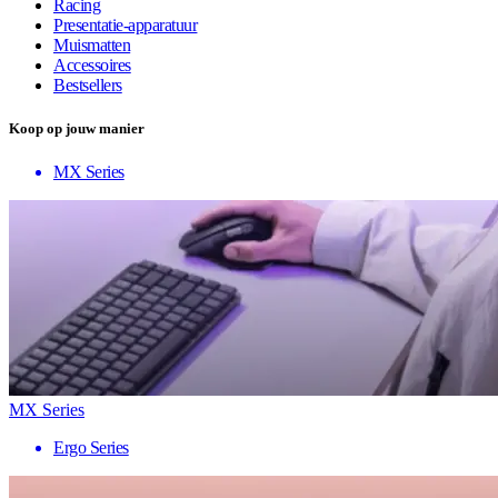
Racing
Presentatie-apparatuur
Muismatten
Accessoires
Bestsellers
Koop op jouw manier
MX Series
MX Series
Ergo Series