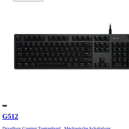
G512
Draadloos Gaming Toetsenbord - Mechanische Schakelaars