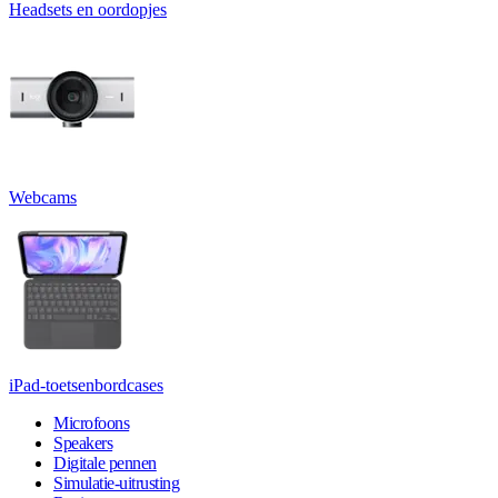
Headsets en oordopjes
Webcams
iPad-toetsenbordcases
Microfoons
Speakers
Digitale pennen
Simulatie-uitrusting