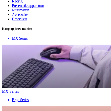
Racing
Presentatie-apparatuur
Muismatten
Accessoires
Bestsellers
Koop op jouw manier
MX Series
MX Series
Ergo Series