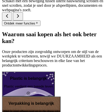
Schakel met één beweging tussen uiterst nauwkeurig scrollen en
snel scrollen, zodat je snel door je afspeellijsten, documenten en
webpagina's zoeft.
Ontdek meer functies
Waarom saai kopen als het ook beter
kan?
Onze producten zijn zorgvuldig ontworpen om de stijl van de
werkplek te verbeteren, terwijl we DUURZAAMHEID als een
belangrijk criterium beschouwen in elke fase van het
productontwikkelingsproces.
Plastic is belangrijk
Plastic verdient een tweede leven
Verpakking is belangrijk
Het is niet alleen wat er in de doos zit