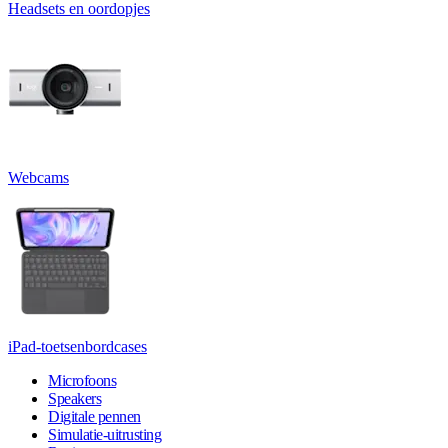
Headsets en oordopjes
Webcams
iPad-toetsenbordcases
Microfoons
Speakers
Digitale pennen
Simulatie-uitrusting