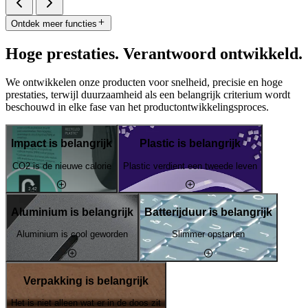
Ontdek meer functies
Hoge prestaties. Verantwoord ontwikkeld.
We ontwikkelen onze producten voor snelheid, precisie en hoge
prestaties, terwijl duurzaamheid als een belangrijk criterium wordt
beschouwd in elke fase van het productontwikkelingsproces.
Impact is belangrijk
Plastic is belangrijk
CO2 is de nieuwe calorie
Plastic verdient een tweede leven
Aluminium is belangrijk
Batterijduur is belangrijk
Aluminium is cool geworden
Slimmer opstarten
Verpakking is belangrijk
Het is niet alleen wat er in de doos zit