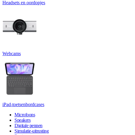
Headsets en oordopjes
Webcams
iPad-toetsenbordcases
Microfoons
Speakers
Digitale pennen
Simulatie-uitrusting