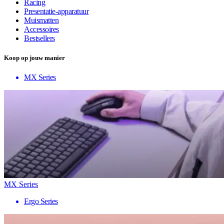
Racing
Presentatie-apparatuur
Muismatten
Accessoires
Bestsellers
Koop op jouw manier
MX Series
MX Series
Ergo Series