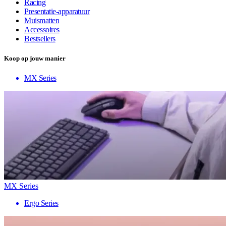
Racing
Presentatie-apparatuur
Muismatten
Accessoires
Bestsellers
Koop op jouw manier
MX Series
MX Series
Ergo Series