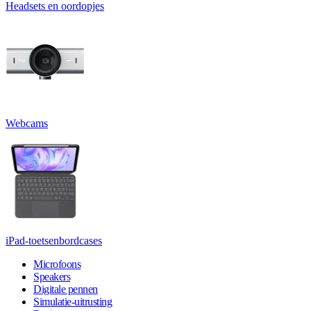
Headsets en oordopjes
Webcams
iPad-toetsenbordcases
Microfoons
Speakers
Digitale pennen
Simulatie-uitrusting