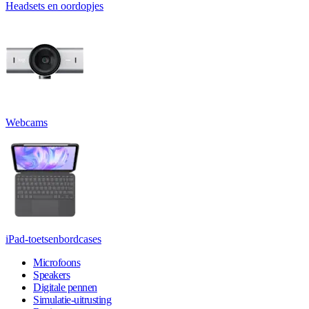
Headsets en oordopjes
Webcams
iPad-toetsenbordcases
Microfoons
Speakers
Digitale pennen
Simulatie-uitrusting