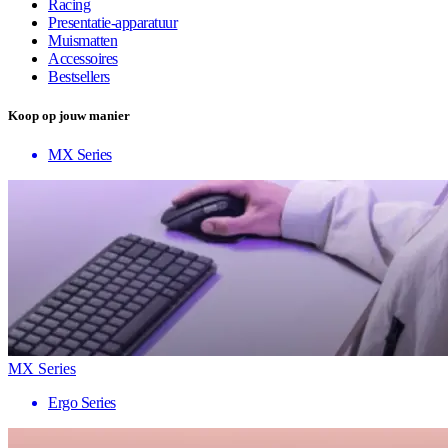
Racing
Presentatie-apparatuur
Muismatten
Accessoires
Bestsellers
Koop op jouw manier
MX Series
MX Series
Ergo Series