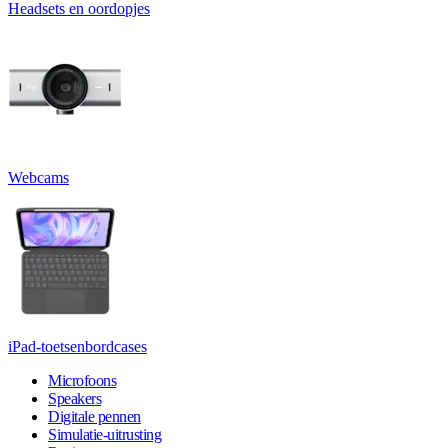
Headsets en oordopjes
Webcams
iPad-toetsenbordcases
Microfoons
Speakers
Digitale pennen
Simulatie-uitrusting