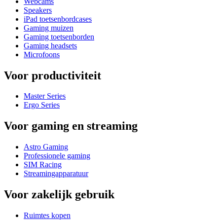
Webcams
Speakers
iPad toetsenbordcases
Gaming muizen
Gaming toetsenborden
Gaming headsets
Microfoons
Voor productiviteit
Master Series
Ergo Series
Voor gaming en streaming
Astro Gaming
Professionele gaming
SIM Racing
Streamingapparatuur
Voor zakelijk gebruik
Ruimtes kopen