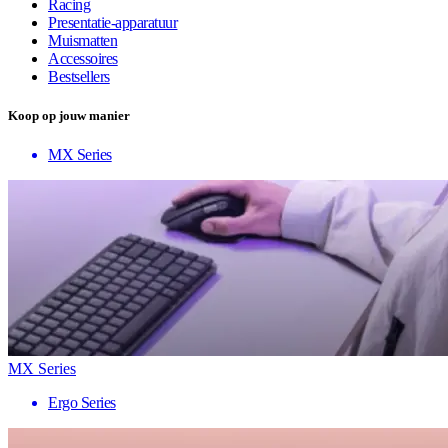
Racing
Presentatie-apparatuur
Muismatten
Accessoires
Bestsellers
Koop op jouw manier
MX Series
MX Series
Ergo Series