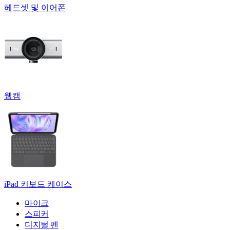
헤드셋 및 이어폰
웹캠
iPad 키보드 케이스
마이크
스피커
디지털 펜