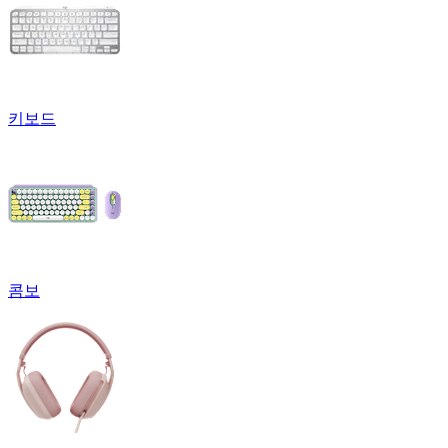
키보드
콤보