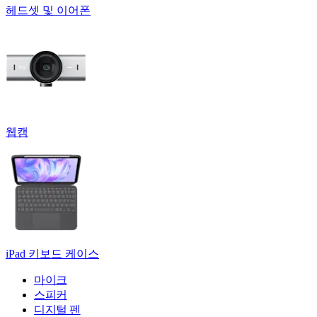
헤드셋 및 이어폰
웹캠
iPad 키보드 케이스
마이크
스피커
디지털 펜