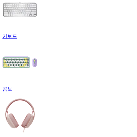
키보드
콤보