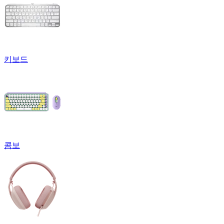
키보드
콤보