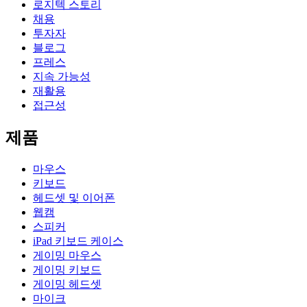
로지텍 스토리
채용
투자자
블로그
프레스
지속 가능성
재활용
접근성
제품
마우스
키보드
헤드셋 및 이어폰
웹캠
스피커
iPad 키보드 케이스
게이밍 마우스
게이밍 키보드
게이밍 헤드셋
마이크