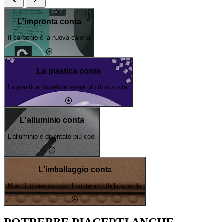
L'impronta conta
Il carbonio è la nuova caloria
La plastica conta
La plastica dovrebbe avere più di una vita.
L'alluminio conta
L'alluminio è diventato più cool
L'imballaggio conta
Non ci interessa solo il contenuto della scatola