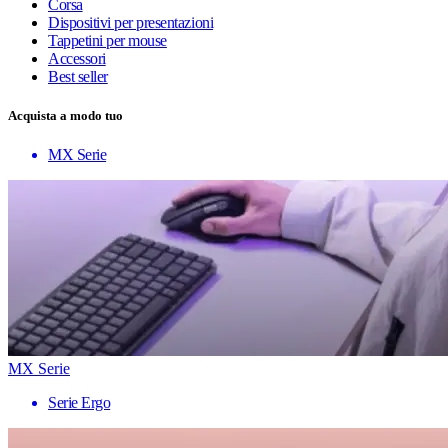
Corsa
Dispositivi per presentazioni
Tappetini per mouse
Accessori
Best seller
Acquista a modo tuo
MX Serie
MX Serie
Serie Ergo