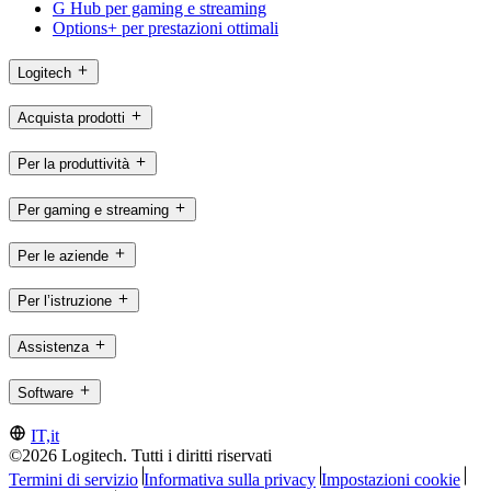
G Hub per gaming e streaming
Options+ per prestazioni ottimali
Logitech
Acquista prodotti
Per la produttività
Per gaming e streaming
Per le aziende
Per l’istruzione
Assistenza
Software
IT,it
©2026 Logitech. Tutti i diritti riservati
Termini di servizio
Informativa sulla privacy
Impostazioni cookie