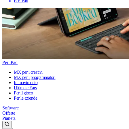
Per iPad
Per iPad
MX per i creativi
MX per i programmatori
In movimento
Ultimate Ears
Per il gioco
Per le aziende
Software
Offerte
Pianeta