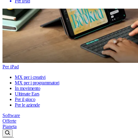
Per iPad
Per iPad
MX per i creativi
MX per i programmatori
In movimento
Ultimate Ears
Per il gioco
Per le aziende
Software
Offerte
Pianeta