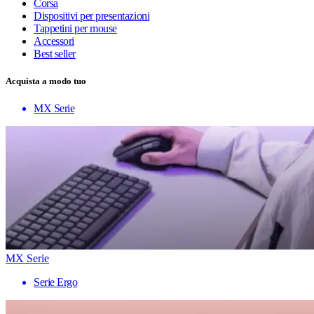
Corsa
Dispositivi per presentazioni
Tappetini per mouse
Accessori
Best seller
Acquista a modo tuo
MX Serie
MX Serie
Serie Ergo