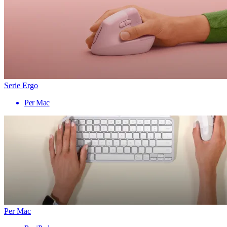
Serie Ergo
Per Mac
Per Mac