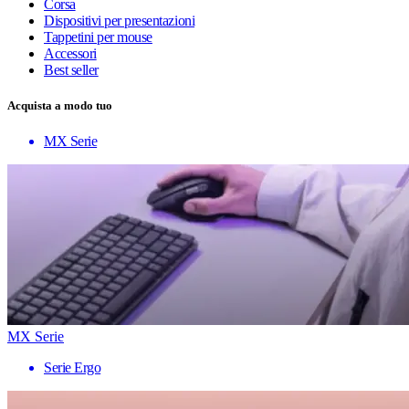
Corsa
Dispositivi per presentazioni
Tappetini per mouse
Accessori
Best seller
Acquista a modo tuo
MX Serie
MX Serie
Serie Ergo