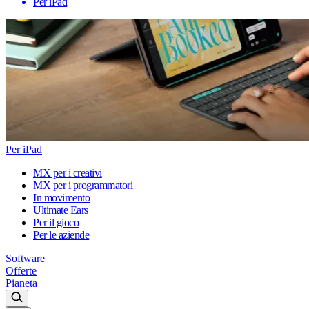
Per iPad
Per iPad
MX per i creativi
MX per i programmatori
In movimento
Ultimate Ears
Per il gioco
Per le aziende
Software
Offerte
Pianeta