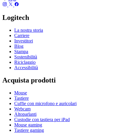
Logitech
La nostra storia
Carriere
Investitori
Blog
Stampa
Sostenibilità
Riciclaggio
Accessibilità
Acquista prodotti
Mouse
Tastiere
Cuffie con microfono e auricolari
Webcam
Altoparlanti
Custodie con tastiera per iPad
Mouse gaming
Tastiere gaming