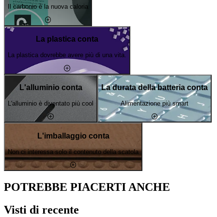
Il carbonio è la nuova caloria
La plastica conta
La plastica dovrebbe avere più di una vita.
L'alluminio conta
La durata della batteria conta
L'alluminio è diventato più cool
Alimentazione più smart
L'imballaggio conta
Non ci interessa solo il contenuto della scatola
POTREBBE PIACERTI ANCHE
Visti di recente