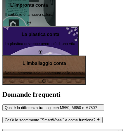
L'impronta conta
Il carbonio è la nuova caloria
La plastica conta
La plastica dovrebbe avere più di una vita.
L'imballaggio conta
Non ci interessa solo il contenuto della scatola
Domande frequenti
Qual è la differenza tra Logitech M550, M650 e M750?
Cos'è lo scorrimento "SmartWheel" e come funziona?