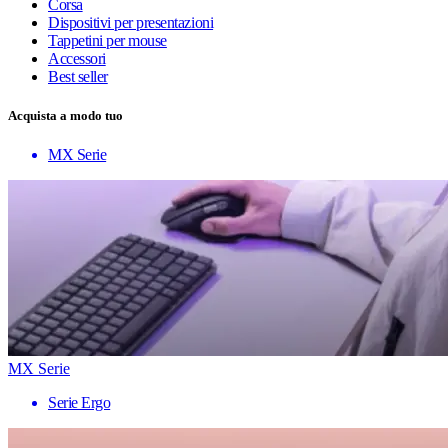
Corsa
Dispositivi per presentazioni
Tappetini per mouse
Accessori
Best seller
Acquista a modo tuo
MX Serie
MX Serie
Serie Ergo