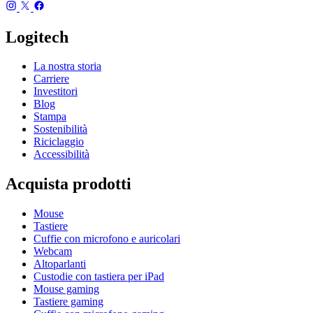
Logitech
La nostra storia
Carriere
Investitori
Blog
Stampa
Sostenibilità
Riciclaggio
Accessibilità
Acquista prodotti
Mouse
Tastiere
Cuffie con microfono e auricolari
Webcam
Altoparlanti
Custodie con tastiera per iPad
Mouse gaming
Tastiere gaming