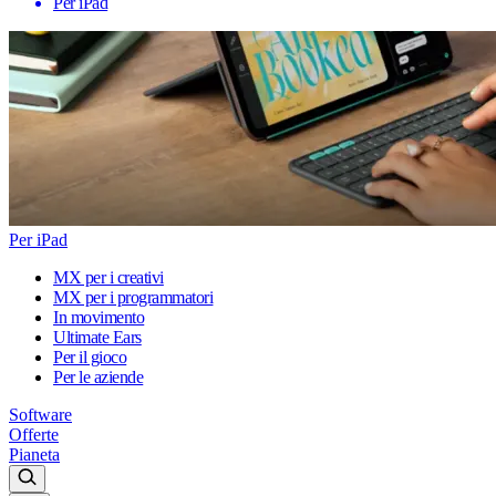
Per iPad
Per iPad
MX per i creativi
MX per i programmatori
In movimento
Ultimate Ears
Per il gioco
Per le aziende
Software
Offerte
Pianeta