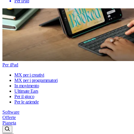
Per iPad
Per iPad
MX per i creativi
MX per i programmatori
In movimento
Ultimate Ears
Per il gioco
Per le aziende
Software
Offerte
Pianeta