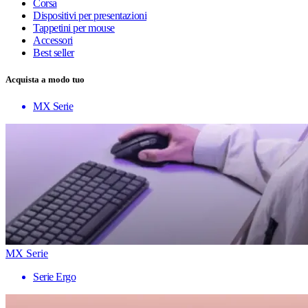
Corsa
Dispositivi per presentazioni
Tappetini per mouse
Accessori
Best seller
Acquista a modo tuo
MX Serie
MX Serie
Serie Ergo