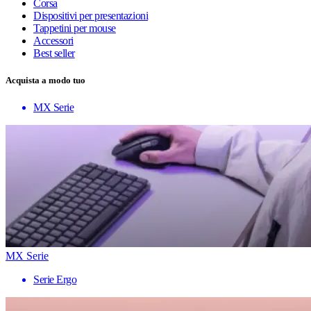
Corsa
Dispositivi per presentazioni
Tappetini per mouse
Accessori
Best seller
Acquista a modo tuo
MX Serie
MX Serie
Serie Ergo