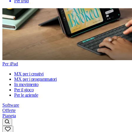
Per iPad
Per iPad
MX per i creativi
MX per i programmatori
In movimento
Per il gioco
Per le aziende
Software
Offerte
Pianeta