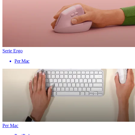
Serie Ergo
Per Mac
Per Mac