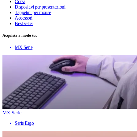
Corsa
Dispositivi per presentazioni
Tappetini per mouse
Accessori
Best seller
Acquista a modo tuo
MX Serie
MX Serie
Serie Ergo