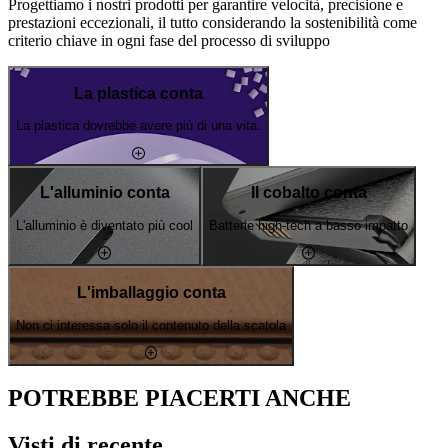
Progettiamo i nostri prodotti per garantire velocità, precisione e
prestazioni eccezionali, il tutto considerando la sostenibilità come
criterio chiave in ogni fase del processo di sviluppo
La plastica conta
La plastica dovrebbe avere più di una vita.
L'alluminio conta
Il cobalto conta
L'alluminio è diventato più cool
Batterie high-tech a basso impatto
L'imballaggio conta
Non ci interessa solo il contenuto della scatola
POTREBBE PIACERTI ANCHE
Visti di recente